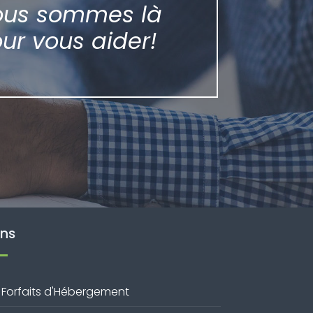
ous sommes là
ur vous aider!
ens
Forfaits d'Hébergement