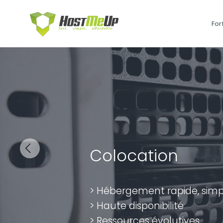
For
Colocation
Previous
> Hébergement rapide, simp
> Haute disponibilité
> Ressources évolutives