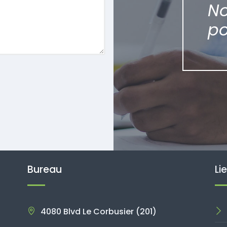
N
po
Bureau
Li
4080 Blvd Le Corbusier (201)