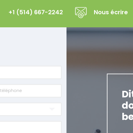
+1 (514) 667-2242
Nous écrire
Di
do
be